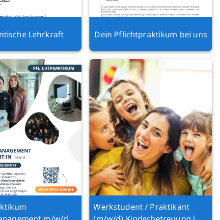
ntische Lehrkraft
Dein Pflichtpraktikum bei uns
aktikum
Werkstudent / Praktikant
anagement m/w/d
(m/w/d) Kinderbetreuung im