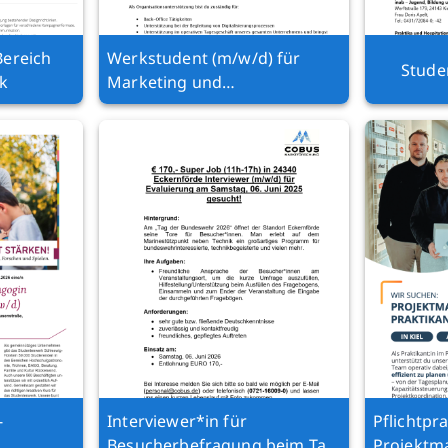
Bereich
Werkstudent (m/w/d) für
Stude
ik
Marketing und
Büroorganisation
-
Interviewer*in für
Pflichtpr
Besucherbefragung beim Tag
Projektm