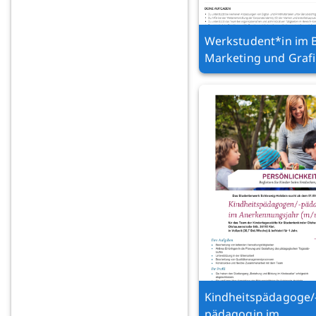
Werkstudent*in im 
Marketing und Graf
Kindheitspädagoge/
pädagogin im