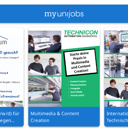
/w/d) für
Multimedia & Content
Internati
gegen
Creation
Technisc