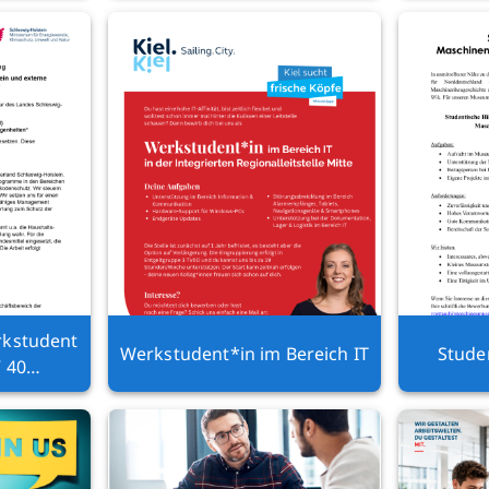
rkstudent
Werkstudent*in im Bereich IT
Studen
V 40
ten“