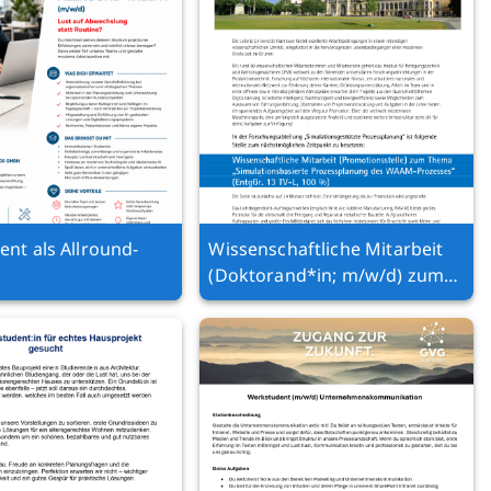
nt als Allround-
Wissenschaftliche Mitarbeit
(Doktorand*in; m/w/d) zum
Thema „Simulationsbasierte
Prozessplanung des WAAM
Prozesses“ (EntgGr. 13 TV-L,
100 %)