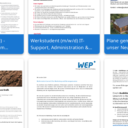
) -
Werkstudent (m/w/d) IT-
Plane ge
im
Support, Administration &
unser Ne
Digitalisierung