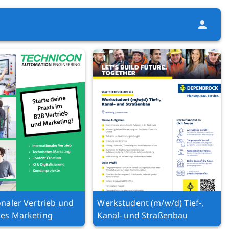
onaler Vertrieb und
Werkstudent (m/w/d) Tief-,
hes Marketing
Kanal- und Straßenbau