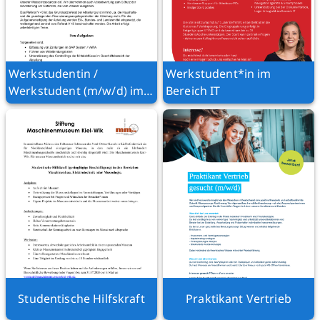
Werkstudentin /
Werkstudent*in im
Werkstudent (m/w/d) im
Bereich IT
Referat V 40 „Grundsatz-
und
Förderangelegenheiten“
Studentische Hilfskraft
Praktikant Vertrieb