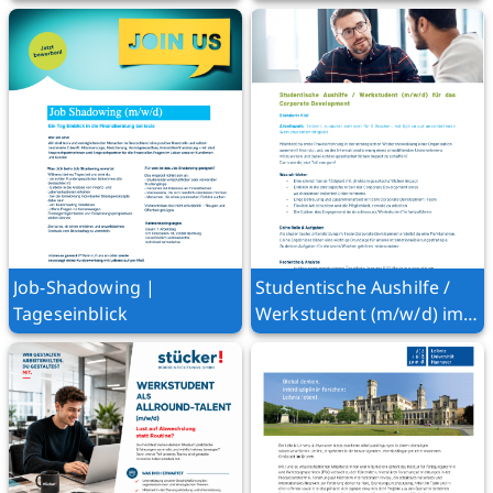
Job-Shadowing |
Studentische Aushilfe /
Tageseinblick
Werkstudent (m/w/d) im
Corporate Development