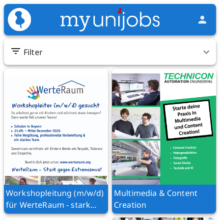
Filter
Workshopleitung (m/w/d)
Multimedia & Content
für WerteRaum - stark
Creation
gegen Extremismus! 2026