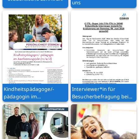
uns
Kindheitspädagoge/-
Interviewer*in für
pädagogin im
Besucherbefragung beim
Anerkennungsjahr
Tag der Bundeswehr in
(m/w/d)
Eckernförde