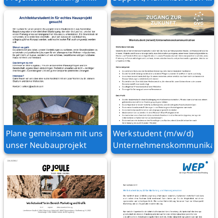
Consulting
Digitalisierung
Plane gemeinsam mit uns
Werkstudent (m/w/d)
unser Neubauprojekt
Unternehmenskommunikat