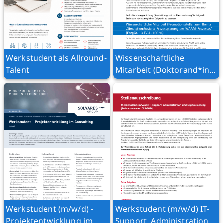
Werkstudent als Allround-
Wissenschaftliche
Talent
Mitarbeit (Doktorand*in;
m/w/d) zum Thema
„Simulationsbasierte
Prozessplanung des
WAAM Prozesses“ (EntgGr.
13 TV-L, 100 %)
Werkstudent (m/w/d) -
Werkstudent (m/w/d) IT-
Projektentwicklung im
Support, Administration &