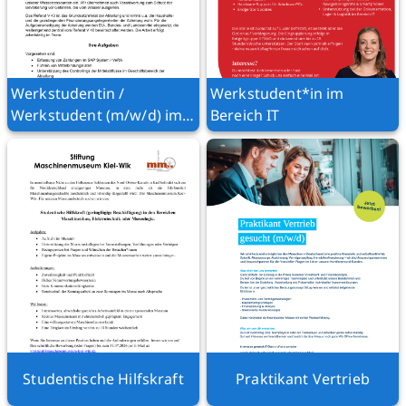
Werkstudentin /
Werkstudent*in im
Werkstudent (m/w/d) im
Bereich IT
Referat V 40 „Grundsatz-
und
Förderangelegenheiten“
Studentische Hilfskraft
Praktikant Vertrieb