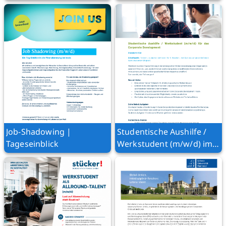
Job-Shadowing |
Studentische Aushilfe /
Tageseinblick
Werkstudent (m/w/d) im
Corporate Development