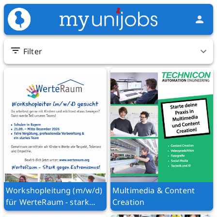
Filter
Workshopleitung (m/w/d)
Multimedia & Content
für WerteRaum - stark
Creation
gegen Extremismus! 2026