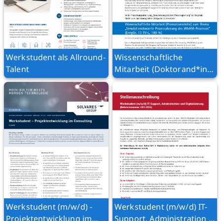
Werkstudent als Allround-
Wissenschaftliche
Talent
Mitarbeit (Doktorand*in;
m/w/d) zum Thema
„Simulationsbasierte
Prozessplanung des
WAAM Prozesses“ (EntgGr.
13 TV-L, 100 %)
Werkstudent (m/w/d) -
Werkstudent (m/w/d) IT-
Projektentwicklung im
Support, Administration &