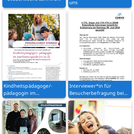
uns
Kindheitspädagoge/-
Interviewer*in für
pädagogin im
Besucherbefragung beim
Anerkennungsjahr
Tag der Bundeswehr in
(m/w/d)
Eckernförde