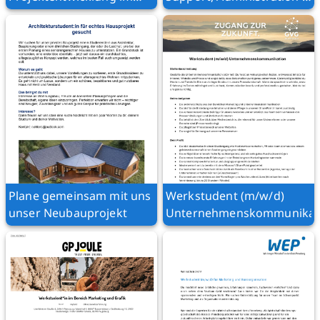
Consulting
Digitalisierung
Plane gemeinsam mit uns
Werkstudent (m/w/d)
unser Neubauprojekt
Unternehmenskommunikat